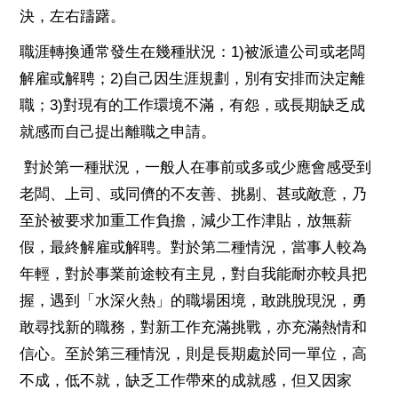
決，左右躊躇。
職涯轉換通常發生在幾種狀況：1)被派遣公司或老闆
解雇或解聘；2)自己因生涯規劃，別有安排而決定離
職；3)對現有的工作環境不滿，有怨，或長期缺乏成
就感而自己提出離職之申請。
對於第一種狀況，一般人在事前或多或少應會感受到
老闆、上司、或同儕的不友善、挑剔、甚或敵意，乃
至於被要求加重工作負擔，減少工作津貼，放無薪
假，最終解雇或解聘。對於第二種情況，當事人較為
年輕，對於事業前途較有主見，對自我能耐亦較具把
握，遇到「水深火熱」的職場困境，敢跳脫現況，勇
敢尋找新的職務，對新工作充滿挑戰，亦充滿熱情和
信心。至於第三種情況，則是長期處於同一單位，高
不成，低不就，缺乏工作帶來的成就感，但又因家