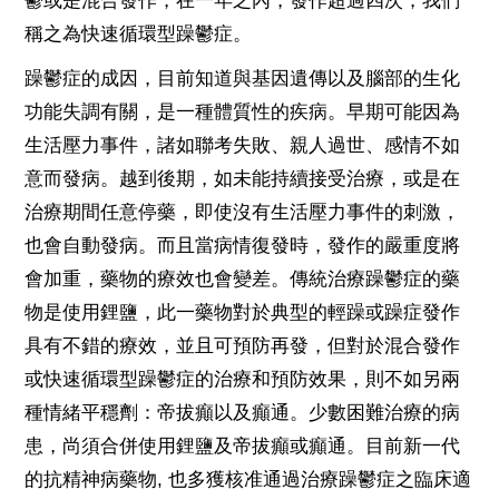
鬱或是混合發作，在一年之內，發作超過四次，我們
稱之為快速循環型躁鬱症。
躁鬱症的成因，目前知道與基因遺傳以及腦部的生化
功能失調有關，是一種體質性的疾病。早期可能因為
生活壓力事件，諸如聯考失敗、親人過世、感情不如
意而發病。越到後期，如未能持續接受治療，或是在
治療期間任意停藥，即使沒有生活壓力事件的刺激，
也會自動發病。而且當病情復發時，發作的嚴重度將
會加重，藥物的療效也會變差。傳統治療躁鬱症的藥
物是使用鋰鹽，此一藥物對於典型的輕躁或躁症發作
具有不錯的療效，並且可預防再發，但對於混合發作
或快速循環型躁鬱症的治療和預防效果，則不如另兩
種情緒平穩劑：帝拔癲以及癲通。少數困難治療的病
患，尚須合併使用鋰鹽及帝拔癲或癲通。目前新一代
的抗精神病藥物, 也多獲核准通過治療躁鬱症之臨床適