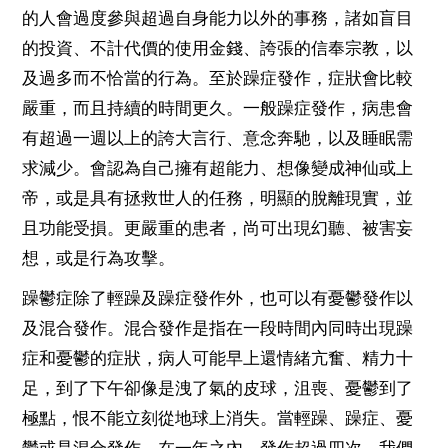
的人會過度參與超過自身能力以外的事務，諸如盲目
的投資、不計代價的使用金錢、誇張的信奉宗教，以
及過多而不恰當的行為。至於躁症發作，症狀會比較
嚴重，而且持續的時間更久。一般躁症發作，病患會
有超過一週以上的誇大言行、意念奔馳，以及睡眠需
求減少。會認為自己擁有超能力、想像變成神仙或上
帝，或是具有拯救世人的任務，明顯的脫離現實，並
且功能受損。更嚴重的患者，尚可出現幻聽、被害妄
想，或是行為攻擊。
躁鬱症除了輕躁及躁症發作外，也可以有憂鬱發作以
及混合發作。混合發作是指在一段時間內同時出現躁
症和憂鬱的症狀，病人可能早上還情緒亢奮、精力十
足，到了下午卻像是洩了氣的皮球，沮喪、憂鬱到了
極點，恨不能立刻從地球上消失。當輕躁、躁症、憂