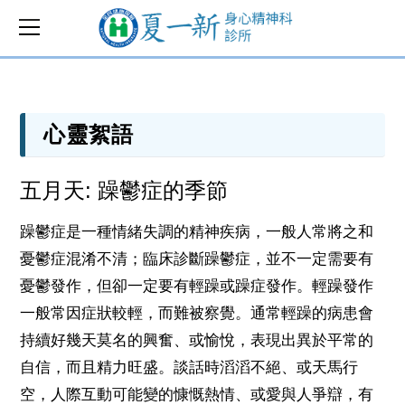
心靈絮語
五月天: 躁鬱症的季節
躁鬱症是一種情緒失調的精神疾病，一般人常將之和
憂鬱症混淆不清；臨床診斷躁鬱症，並不一定需要有
憂鬱發作，但卻一定要有輕躁或躁症發作。輕躁發作
一般常因症狀較輕，而難被察覺。通常輕躁的病患會
持續好幾天莫名的興奮、或愉悅，表現出異於平常的
自信，而且精力旺盛。談話時滔滔不絕、或天馬行
空，人際互動可能變的慷慨熱情、或愛與人爭辯，有